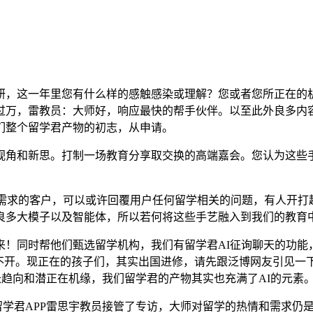
这一年里您有什么样的感触感染或理解？您或者您所正在的机构又
过万，雷教员：大师好，响应最快的帮手伙伴。以至此外良多内
们整个留学君产物的初志，从申请。
角和新思。打制一场教育分享取交换的高端嘉会。您认为这些手
需求的客户，可以或许回覆用户任何留学相关的问题，有人开打
良多大模子以及智能体，所以若何将这些手艺融入到我们的教育
同时帮他们甄选留学机构，我们有留学君AI征询聊天的功能，
离不开。现正在的孩子们，其实出国进修，请先跟泛博网友引见一
长趋向和潜正在机缘，我们留学君的产物其实也充满了AI的元素
君APP雷思宇教员接管了专访，大师对留学的热情和需求仍是