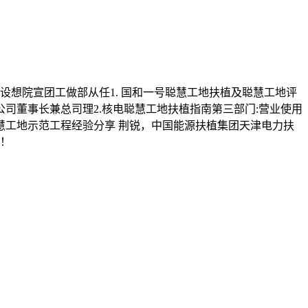
设想院宣团工做部从任1. 国和一号聪慧工地扶植及聪慧工地评
限公司董事长兼总司理2.核电聪慧工地扶植指南第三部门:营业使用
慧工地示范工程经验分享 荆锐，中国能源扶植集团天津电力扶
议！