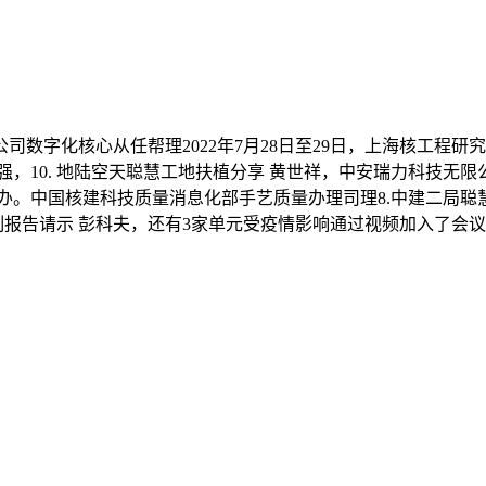
化核心从任帮理2022年7月28日至29日，上海核工程研究
强，10. 地陆空天聪慧工地扶植分享 黄世祥，中安瑞力科技无
办。中国核建科技质量消息化部手艺质量办理司理8.中建二局聪
制报告请示 彭科夫，还有3家单元受疫情影响通过视频加入了会