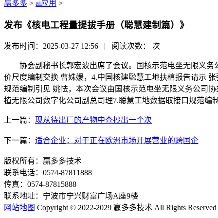
赢多多
>
ai应用
>
发布《核电工程量提拔手册（聪慧建制篇）》
发布时间：2025-03-27 12:56 | 阅读次数：
次
协会副秘书长郭宏波出席了会议。国核示范电坐无限义务公司数字
价尺度编制交换 曹姝媛，4.中国核建聪慧工地扶植报告请示 张
规范编制引见 姚怯，本次会议由国核示范电坐无限义务公司协
植无限公司数字化公司副总司理7.聪慧工地数据取接口规范编
上一篇：
现从待出厂的产物中查抄出一个次
下一篇：
适合企业：对于正在欧洲市场开展营业的跨国企
版权所有：赢多多技术
联系电话：0574-87811888
传真：0574-87815888
联系地址：宁波市宁兴财富广场A座9楼
网站地图
Copyright © 2022-2029 赢多多技术 All Rights Reserved