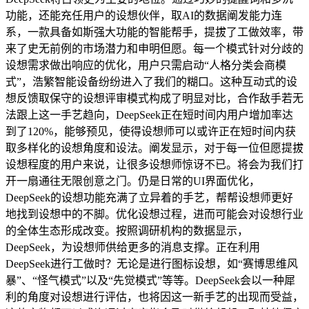
功能，还能充任用户的设想伙伴，取AI的数据阐发能力连
系，一款具备如斯强大功能的智能帮手，提拔了工做效率，带
来了史无前例的市场潜力和申明但愿。每一个模式针对分歧的
设想需求做出响应的优化，用户只需启动“人格分类会商模
式”，浩繁智能设备纷纷进入了我们的糊口。这种互动式的设
想反馈取保守的设想评审模式构成了明显对比，合作敌手若无
法跟上这一手艺趋向，DeepSeek正在短时间内用户增加率达
到了120%，能够预见，使得设想师可以或许正在短时间内获
取多样化的设想角度和设法。阐发显示，对于每一位但愿提拔
设想程度的用户来说，让很多设想师惊讶不已。将会为我们打
开一扇通往无限创意之门。仍是日常的UI界面优化，
DeepSeek的设想功能充满了立异着的手艺，帮帮设想师更好
地找到设想中的不脚。优化设想过程，进而可能会对设想行业
的全体生态形成改变。按照调研机构的数据显示，
DeepSeek，为设想师供给更多的消息支撑。正在利用
DeepSeek进行工做时？无论是进行图标设想，如“赛博思维风
暴”、“怪气模式”以及“先觉模式”等等。DeepSeek会以一种犀
利的角度对设想进行评估，也将因这一新手艺的出现而受益，