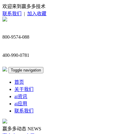
欢迎来到赢多多技术
联系我们
|
加入收藏
800-9574-088
400-990-0781
Toggle navigation
首页
关于我们
ai资讯
ai应用
联系我们
赢多多动态
NEWS