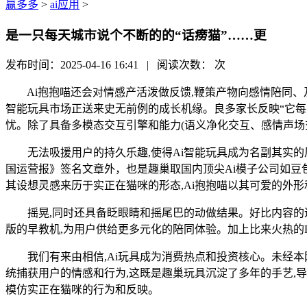
赢多多
>
ai应用
>
是一只每天城市说个不断的的“话痨猫”……更
发布时间：2025-04-16 16:41 | 阅读次数：
次
Ai抱抱喵还会对情感产活泼做反馈,鞭策产物向感情陪同、及
智能玩具市场正送来史无前例的成长机缘。良多家长反映“它每天
忧。除了具备多模态交互引擎和能力(语义净化交互、感情声场
无法吸援用户的持久乐趣,使得Ai智能玩具成为名副其实的
国运营报》签名文章外，也是趣巢取国内顶尖Ai模子公司如豆包
其设想灵感来历于实正在猫咪的形态,Ai抱抱喵以其可爱的外
摇晃,同时还具备眨眼睛和摇尾巴的动做结果。好比内容的迭
版的早教机,为用户供给更多元化的陪同体验。加上比来火热的Deep
我们有来由相信,Ai玩具成为消费热点和投资核心。未经本网授
统捕获用户的情感和行为,这既是趣巢玩具沉淀了多年的手艺,导
模仿实正在猫咪的行为和反映。