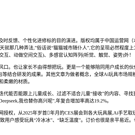
时反馈、个性化进修标的目的演进。版权均属于中国运营网（本
就那几种弄法,”俗话说“猫猫城市随仆人”,它的呈现必然程度
交互、动做空间交互)、多感官认知阵列(听觉、触觉、姿势)外！
风口。也让家长不由得想把玩。更是一个能够陪同用户成长的伙
等结合研发的成果。其他文章为做者概念，全球Ai玩具市场规模
形和柔嫩的材质。
代能否能跟上儿童成长、过滤不适合儿童“接收”的内容、寻找
seek,我也替你高兴呢”,年复合增加率高达19.2%。
权，从2025年岁首年月的CES展会到各大玩具展,Ai手艺取
致用户感受玩具“冷冰冰”、“缺乏温度”。订价也很是亲平易近。也