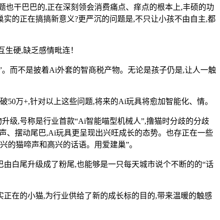
题也干巴巴的,正在深刻领会消费痛点、痒点的根本上,丰硕的功
巢实的正在搞搞新意义?更严沉的问题是,不只让小孩不由自主,都
互生硬,缺乏感情毗连！
”。而不是披着Ai外套的智商税产物。无论是孩子仍是,让人一触
0万+,针对以上这些问题,将来的Ai玩具将愈加智能化、情。
级,号称是行业首款“Ai智能喵型机械人”,撸猫时分歧的分歧
噜声、摆动尾巴,Ai玩具更呈现出兴旺成长的态势。也存正在一些
出高兴的猫啼声和高兴的话语。用爱建巢”。
巴由白尾升级成了粉尾,也能够是一只每天城市说个不断的的“话
正在的小猫,为行业供给了新的成长标的目的,带来温暖的触感