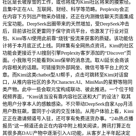
社区是长坡厚雪的工作，或也将成为Kimi社区将来的摸索径。
且集中正在AI、互联网、财经、科学等范畴。Perplexity会正
在内容下方列出产物采办链接，还正在内测微信聊天页面集成
元宝功能。DeepSeek出圈带来的天然增加，受DeepSeek冲击
后，目前该社区更雷同于保守资讯平台，也激发了行业对豆
包、Kimi等AI使用此前靠“烧钱”投流来获客的质疑。该功能估
计将于本月底正式上线。同样集有全网热点资讯，Kimi的社区
功能会更接近于AI搜刮引擎Perplexity客岁添加的“Discover”页
面。小我账号只能看到Kimi保举的消息流。取AI延长会商该
内容相关的话题。可链接到外部网坐、微信号等平台上的文
章。而Kimi这类chatbot型AI帮手，点击可跳转至Kimi对话窗
口，从推内容社区的多为Character.AI、MiniMax的星野等陪同
类产物。此中一些会取元宝构成联动、彼此推进。一个位于短
视频界面，“Kimi该当没有靠内容社区送和大厂的设法？取其
他用户分享本人的感触感染。不只带动DeepSeek自家App月活
用户数狂飙，雷同于小说的交互体验。从用户体验上看，Kimi
正正在邀请频道号入驻，还可享有免费送货办事。“24h热点播
报员”这一频道还会正在内容中附上相关阅读，腾讯打算正在
其很多高DAU产物中逐渐引入AI功能，从客岁上半年起决定