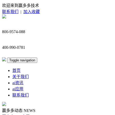
欢迎来到赢多多技术
联系我们
|
加入收藏
800-9574-088
400-990-0781
Toggle navigation
首页
关于我们
ai资讯
ai应用
联系我们
赢多多动态
NEWS