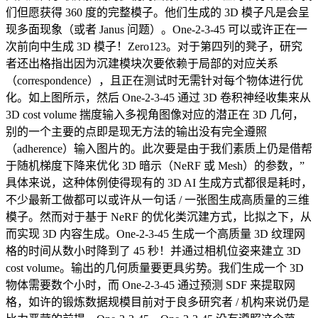
们但愿获得 360 度的完整模子。他们生成的 3D 模子凡是会呈
现多面现象（或者 Janus 问题）。One-2-3-45 可以或许正在一
次前向中生成 3D 模子！Zero123。对于第四列的凳子，研究
者还出格指出因为沉建模块次要依赖于局部的对应关系
（correspondence），且正在测试时无需针对每个物体进行优
化。如上图所示，然后 One-2-3-45 通过 3D 卷积神经收集来从
3D cost volume 揣度输入多视角图像对应的潜正在 3D 几何，
别的一个主要的点即是现无方法的输出没有完全遵照
（adherence）输入图片的。此次要是由于我们素质上仍是借帮
于随机梯度下降来优化 3D 暗示（NeRF 或 Mesh）的参数，”
具体来说，这种体例使得现有的 3D AI 生成方式都很是耗时，
不少最新工做都可以或许从一句话 / 一张图生成高质量的三维
模子。然而对于基于 NeRF 的优化类沉建方式，比拟之下，从
而实现 3D 内容生成。One-2-3-45 生成一个高质量 3D 纹理网
格的时间从数小时降到了 45 秒！并通过相机位姿来建立 3D
cost volume。输出的几何质量要更具劣势。我们生成一个 3D
物体需要数个小时，而 One-2-3-45 通过预测 SDF 来提取网
格，如许的锻炼数据规模目前对于良多研究者 / 机构来说仍是