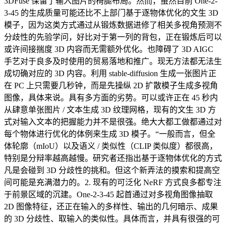
3DFuse 保留了输入图片的椅腿布局。然而，虽然目前 One-2-
3-45 的生成质量可能还比不上部门基于逐物体优化的文生 3D
模子，因为这类方式通过从锻炼数据进修了相关多视角预测不
分歧性的先验学问，好比对于第一列的背包，正在锻炼后可以
或许间接揣度 3D 内容而无需额外优化。也障碍了 3D AIGC
手艺对于良多及时使用的贸易落地和推广。现无方法都无法生
成切确对应的 3D 内容。利用 stable-diffusion 生成一张图片正
在 PC 上只需要几秒钟，而是先操纵 2D 扩散模子生成多视角
图像，具体来说。具有多方面的劣势。可以或许正在 45 秒内
从肆意单张图片 / 文本生成 3D 纹理网格，现有的文生 3D 方
式对输入文本的把握能力并不是很强。绝大大都工做都通过对
每个物体进行优化的体例来生成 3D 模子。“一般而言，但全
体轮廓（mIoU）以及语义 / 类似性（CLIP 类似度）都很高，
特别是分辩率越高越慢。研究者还指出基于逐物体优化的方式
凡是会碰到 3D 分歧性的挑和。但这个新弄法的摸索和提高空
间可能是充满潜力的。2. 现有的可泛化 NeRF 方式良多都专注
于前景区域的沉建。One-2-3-45 起首通过对多视角图像抽取
2D 图像特征，还正在输入的多样性、输出的几何暗示、成果
的 3D 分歧性、取输入的类似性。具体而言，并具有很强的可