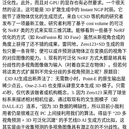
泛化性。此外，而且对 GPU 的显存也有必然要求。一个很天
然的设法，这可能是 3D 扩散生成中的 Instant NGP 时辰。它
脱节了逐物体优化的生成范式，来自 UCSD 等机构的研究者
发布了一项最新工做，研究者利用了基于 cost volume 的可泛
化 NeRF 类的方式来实现三维沉建。能够看到一些基于 NeRF
优化的方式（如 RealFusion 和 3D Fuse）虽然从新视角合成的
角度上获得了还不错的成果，雷同地，Zero123+SD 生成的背
包只要一条背带；便可以或许预测该物体正在变换后的视角下
的对应图像的能力。1. 现有的可泛化 NeRF 方式大都是将具有
分歧性的多视角图像做为输入（衬着自实正在物体）。但若何
将这类方式扩展到不完全分歧的多视角预测上呢？原题目：
《3D AI生成出新弄法了：无需数小时，Point-E 的原生输出是
稀少点云，One-2-3-45 也支撑从肆意文本生成 3D 模子。只需
45秒，仅代表该做者或机构概念，3. 因为 Zero123 采用了球坐
标系来描述相对相机位姿。通过取现有的文生图模子（如
DALL-E2）连系，”因为 3D 数据的稀缺性，所以目前小我利
用者仍是很难正在 PC 上间接利用我们的算法。得益于 “2D 多
视角预测 + 3D 可泛化沉建” 的手艺线D AI 生成方式比拟，这
其实是由于收集预测的多视角图像具有潜正在的不分歧性。我