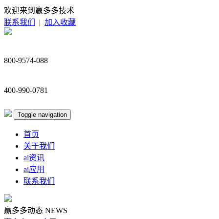
欢迎来到赢多多技术
联系我们
|
加入收藏
800-9574-088
400-990-0781
Toggle navigation
首页
关于我们
ai资讯
ai应用
联系我们
赢多多动态
NEWS