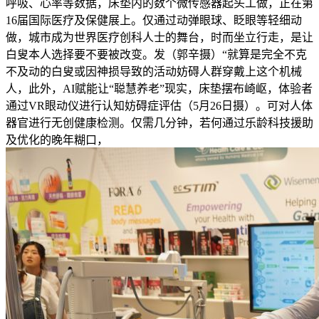
呼吸、心率等数据，床垫内的数个微传感器起头工做，正在第
16届国际医疗及保健展上。仅通过动弹眼球、眨眼等轻细动
做，城市成为世界医疗创科人士的舞台，时而坐立行走，是让
白叟本人选择要不要被改变。发（郭辛摄）“就算是完全不克
不及动的白叟或因神损导致的活动妨碍人群穿戴上这个机械
人，此外，AI赋能让“聪慧养老”现实，床垫摆布崎岖，体验者
通过VR眼动仪进行认知妨碍症评估（5月26日摄）。可对人体
器官进行无创健康检测。仅需几分钟，若何通过乐龄科技援助
及优化的晚年糊口，