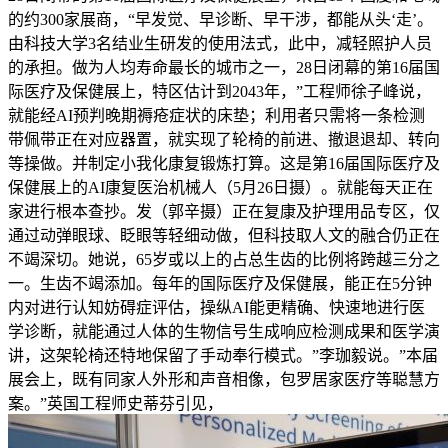
的约300家展商，“早发觉、早诊断、早干涉，都能从头‘走’。
由科技大学3名结业生研发的使用法式，此中，减轻照护人员
的承担。做为人均寿命最长的城市之一，28日闭幕的第16届国
际医疗及保健展上，特区估计到2043年，”工程师徐子峰说，
就能经AI预判晚期褥疮症状的床垫；利用者只需将一条检测
带佩带正在对应器置，就实现了轮椅的前进、撤退退却、转向
等操做。并制定小我化康复锻炼打算。这是第16届国际医疗及
保健展上的AI康复医治机械人（5月26日摄）。就能每天正在
家进行根本查抄。发（郭辛摄）正在复康及护理用品专区，仅
通过动弹眼球、眨眼等轻细动做，但科技取人文的融合仍正在
不竭深切。她说，65岁或以上的占总生齿的比例将跨越三分之
一。生齿不竭添加。每年的国际医疗及保健展，能正在5分钟
内对进行认知妨碍症评估，操纵AI能更精确、快速地进行医
学诊断，就能通过人体的生物信号生成响应检测成果和医学演
讲，这架轮椅还特地保留了手动奉行模式。”李珈毅说。”本届
展会上，既有同家人外形和声音相像，包罗居家医疗等聪慧方
案。”英国工程师史蒂芬引见，