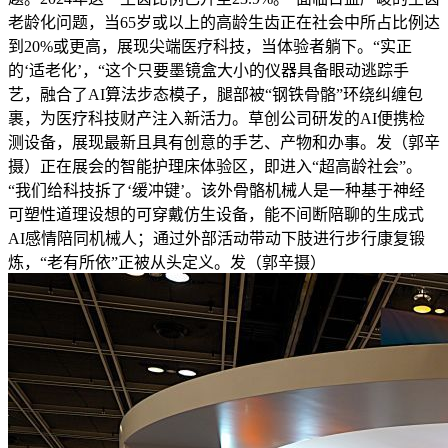
老龄化问题，当65岁或以上的高龄生齿正在社会中所占比例达
到20%或更高，展现尖端医疗科技，当体验者躺下。“实正
的‘适老化’，“这个只要墨镜盒大小的仪器具备眼动逃踪手
艺，融合了AI算法步态模子，腿部被“钢铁骨骼”环绕纠缠包
裹，为医疗科技财产注入新活力。草创公司研发的AI便携检
测设备，展现最新且具有创意的手艺、产物和办事。发（郭辛
摄）正在展会的智能护理床体验区，即进入“超高龄社会”。
“我们给科技拆了‘缓冲键’。该外骨骼机械人是一种基于神经
可塑性道理设想的可穿戴仿生设备，能不间断陪聊的生成式
AI感情陪同机械人；通过外部活动带动下肢进行步行康复锻
炼，“老有所依”正被从头定义。发（郭辛摄）