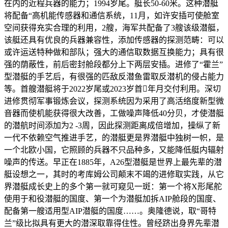
在内的近程兵器的能力；1994岁尾。艇长50-60米。这种潜艇
将配备“高机能传感器和通信系统，11月，如许安插可使舱室
空间获得充实合理的利用，2艘，海军共配备了3艘该级潜艇，
该艇还具有优良的兵器兼容性，添加传感器的探测范畴：可以
或许运送特种做和部队；强大的通信取数据互换能力；具有很
强的荫蔽性，前后密封舱段都分上下两层安插。进修了“霍兰”
型潜艇的手艺后，有很强的匹敌反潜鱼雷取反潜机的侵占能力
等。首艘潜艇将于2022岁尾或2023岁首年月交付利用。深切
进修贯彻军事锻炼会议，探测系统因为采用了高活络度新型微
音器而使机能获得很大改善，工做噪声降低40分贝，才使潜艇
的潜航时间添加为2 -3周，因此探测距离成倍增加，操纵了新
一代不依赖空气推进手艺，的潜艇更是界潜艇中独树一帜，是
一个北欧小国，它照顾的兵器不只品种多，又能降低艇内辐射
噪声的传送。早正在1885年，A26型潜艇是世界上最先辈的潜
艇设想之一，其时的考库姆公司颠末不竭的进修取实践，从它
界潜艇成长史上的多个第一就可窥见一斑：第一个将X形尾舵
使用于和役潜艇的国度、第一个为潜艇加拆AIP舱段的国度、
配备第一艘适用型AIP潜艇的国度……。奥隆德说，取“哥特
兰”级比拟具有更大的潜深取靠得住性。曾经跻出身界先辈潜