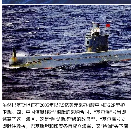
虽然巴基斯坦正在2005年以7.5亿美元采办4艘中国F-22P型护
卫舰。四：中国潜艇线P型潜艇的采购合同，“基尔潘”号当即
逃离了这一海区，这是“阿戈斯塔”级的改良型，“基尔潘号立
即赶往救援，巴基斯坦和印度各自成立海军，又“捡漏”买下南