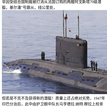
非因受结合国制裁被打消从法国订购的两艘阿戈斯塔70级潜
艇，基尔潘”号跟从，线公里处，
但若是不克不及获得新的潜艇！质量上还占绝对劣势，1947年
印巴分治后，此中由护卫舰中队长马亨德拉.纳特.穆拉上校亲