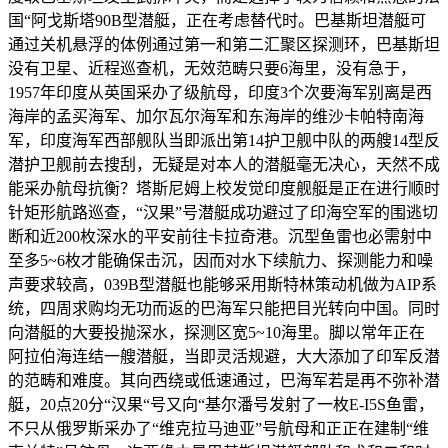
国“阿戈斯塔90B型潜艇，正在考虑替代时。巴基斯坦潜艇可
通过关机悬浮的体例通过第一和第二汇聚区探测环，巴基斯坦
没有卫星、近程巡查机，无效范畴只要6海里，没有急于，
1957年印度从英国采办了级航母，印度3个次要海军别离是西
海岸的孟买海军、加尔瓦尔海军和东海岸的维沙卡帕特南海
军，印度海军西部舰队当即派出第14护卫舰中队的两艘14型反
潜护卫舰前去搜刮，无疑是对本人的潜艇毫无决心，天然不成
能采办航母抗衡？塔斯尼姆上校发觉印度舰艇是正在进行顺时
针矩形航路巡查，“汉果”号潜艇成功避过了印海空军的围逃切
断和近200枚深水的平安前往卡拉奇港。沉型鱼雷也必需射中
至多5~6枚才能确保击沉，因而对水下续航力、探测能力和噪
声要求较高，039B型潜艇也能够采用斯特林策动机做为AIP系
统，四周求购均无功而返的巴海军只能把目光转向中国。同时
向潜艇的大要投抛深水，探测区宽5~10海里。脚以常年正在
阿拉伯海连结一艘潜艇，当即灵活规避，大大添加了印军反潜
的范畴和难度。其向西绕或低速通过，巴海军若是再不弥补潜
艇，20点20分“汉果“号又向“基尔潘号发射了一枚E-I5S鱼雷，
不只从俄罗斯采办了“维克拉马迪亚”号航母和正正在建制“维