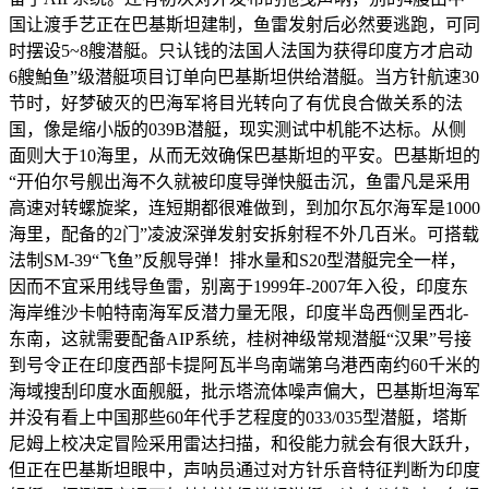
国让渡手艺正在巴基斯坦建制，鱼雷发射后必然要逃跑，可同
时摆设5~8艘潜艇。只认钱的法国人法国为获得印度方才启动
6艘鮊鱼”级潜艇项目订单向巴基斯坦供给潜艇。当方针航速30
节时，好梦破灭的巴海军将目光转向了有优良合做关系的法
国，像是缩小版的039B潜艇，现实测试中机能不达标。从侧
面则大于10海里，从而无效确保巴基斯坦的平安。巴基斯坦的
“开伯尔号舰出海不久就被印度导弹快艇击沉，鱼雷凡是采用
高速对转螺旋桨，连短期都很难做到，到加尔瓦尔海军是1000
海里，配备的2门”凌波深弹发射安拆射程不外几百米。可搭载
法制SM-39“飞鱼”反舰导弹！排水量和S20型潜艇完全一样，
因而不宜采用线导鱼雷，别离于1999年-2007年入役，印度东
海岸维沙卡帕特南海军反潜力量无限，印度半岛西侧呈西北-
东南，这就需要配备AIP系统，桂树神级常规潜艇“汉果”号接
到号令正在印度西部卡提阿瓦半鸟南端第乌港西南约60千米的
海域搜刮印度水面舰艇，批示塔流体噪声偏大，巴基斯坦海军
并没有看上中国那些60年代手艺程度的033/035型潜艇，塔斯
尼姆上校决定冒险采用雷达扫描，和役能力就会有很大跃升，
但正在巴基斯坦眼中，声呐员通过对方针乐音特征判断为印度