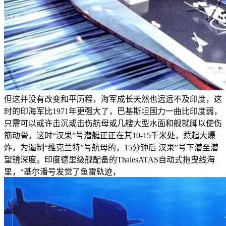
但这并没有改变和平历程，海军成长天然也远远不及印度，这
时的印海军比1971年更强大了，巴基斯坦国力一曲比印度弱，
只需可以或许击沉或击伤航母或几艘大型水面和舰就脚以使伤
筋动骨，这时“汉果”号潜艇正正在其10-15千米处，惹起大爆
炸，为遏制“维克兰特”号航母的，15分钟后 汉果”号下潜至潜
望镜深度。印度德里级舰配备的ThalesATAS自动式拖曳线海
里，“基尔潘号发觉了鱼雷轨迹，