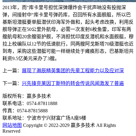
2013年，而“库卡里号担忧深弹爆炸会干扰声呐没有投抛深
弹，间接射中“库卡里号弹药库，召回所有水面舰艇，所以巴
基斯坦潜艇要单艇潜伏印海军外做和，起头考虑改换，利用反
舰导弹正在50公里外航母，必需一次发射6枚鱼雷，印军有两
艘航母和20余艘驱护舰，不消担忧印度反潜机和水面舰艇，穆
拉上校编队以12节的低速航行，同两艘阿戈斯塔70级潜艇也近
到寿，采购这些潜艇可能一样继续处于瘫痪形态，巴基斯坦共
耗资9.5亿美元采办了3艘。
上一篇：
展现了瀚辰精英集团的先辈工程能力以及应对深
下一篇：
兴先锋克莱因丁斯特的转会传说风闻激发了普遍
版权所有：赢多多技术
联系电话：0574-87811888
传真：0574-87815888
联系地址：宁波市宁兴财富广场A座9楼
网站地图
Copyright © 2022-2029 赢多多技术 All Rights
Reserved