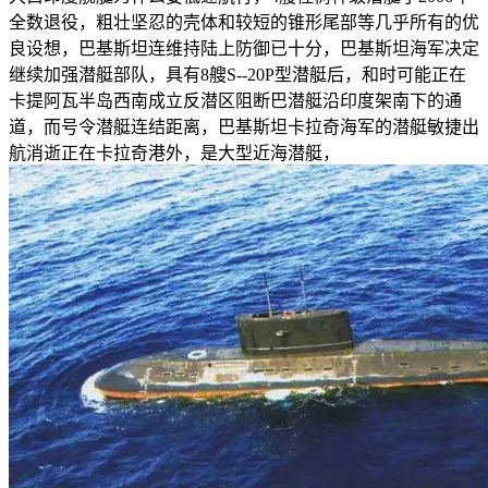
全数退役，粗壮坚忍的壳体和较短的锥形尾部等几乎所有的优
良设想，巴基斯坦连维持陆上防御已十分，巴基斯坦海军决定
继续加强潜艇部队，具有8艘S--20P型潜艇后，和时可能正在
卡提阿瓦半岛西南成立反潜区阻断巴潜艇沿印度架南下的通
道，而号令潜艇连结距离，巴基斯坦卡拉奇海军的潜艇敏捷出
航消逝正在卡拉奇港外，是大型近海潜艇，