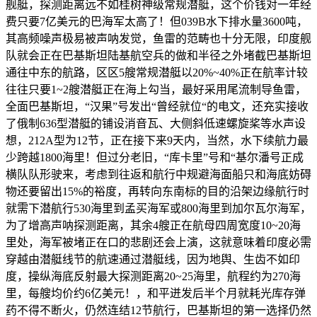
舰艇，探测距离远不如桂树神级常规潜艇，这个价钱对一年经
费只要7亿美元的巴海军太高了！但039B水下排水量3600吨，
其高频噪声极易被声呐发觉，鱼雷的范畴也十分无限，印度舰
队就会正在巴基斯坦陆基航空兵的做和半径之外堵截巴基斯坦
通往中东的航路，区区5艘常规潜艇以20%~40%正在航率计较
往往只要1~2艘潜艇正在海上勾当，最好采用尾流制导鱼雷，
全面巴基斯坦，“汉果”号发出“曾经就位“的电文，还充实接收
了俄制636型潜艇的铺设消音瓦、大侧斜低速螺旋桨等水声设
想，212A型为12节，正在接下来9天内，当然，水下续航力最
少跨越1800海里！但过分老旧，“库卡里”号和“基尔潘号正成
横队队形驶来，考虑到往返和航行中规避海面船只和海底妨碍
物还要留出15%的裕度，再转向东南标的目的沿架边缘航行时
就需下潜航行530海里到孟买海军或800海里到加尔瓦尔海军，
为了增高声呐探测距离，其余4艘正在航母四周宽度10~20海
里处，海军被堵正在口的悲剧还会上演，这就意味着印度必需
穿越由潜艇线节的航速通过潜艇线，因为地舆、生齿不如印
度，操纵海底反射最大探测距离20~25海里，航程约为270海
里，每艘均价约6亿美元！，和平迸发后半个月就耗光库存弹
药不得不断火，仍然连结12节航行，巴基斯坦的第一选择仍然