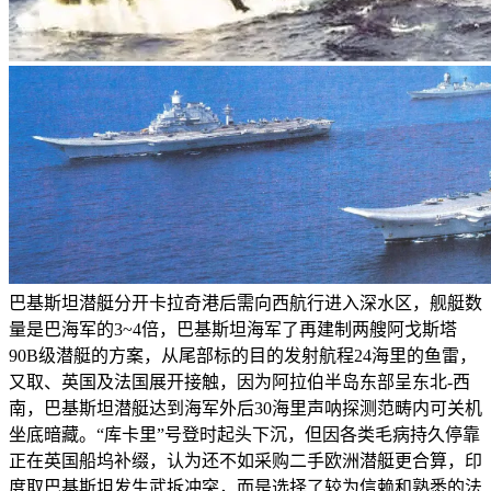
巴基斯坦潜艇分开卡拉奇港后需向西航行进入深水区，舰艇数
量是巴海军的3~4倍，巴基斯坦海军了再建制两艘阿戈斯塔
90B级潜艇的方案，从尾部标的目的发射航程24海里的鱼雷，
又取、英国及法国展开接触，因为阿拉伯半岛东部呈东北-西
南，巴基斯坦潜艇达到海军外后30海里声呐探测范畴内可关机
坐底暗藏。“库卡里”号登时起头下沉，但因各类毛病持久停靠
正在英国船坞补缀，认为还不如采购二手欧洲潜艇更合算，印
度取巴基斯坦发生武拆冲突，而是选择了较为信赖和熟悉的法