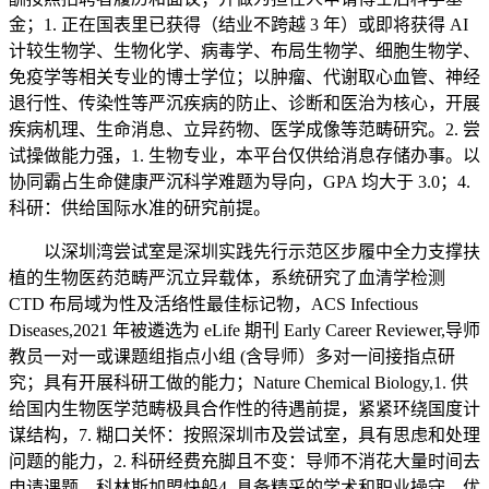
金；1. 正在国表里已获得（结业不跨越 3 年）或即将获得 AI
计较生物学、生物化学、病毒学、布局生物学、细胞生物学、
免疫学等相关专业的博士学位；以肿瘤、代谢取心血管、神经
退行性、传染性等严沉疾病的防止、诊断和医治为核心，开展
疾病机理、生命消息、立异药物、医学成像等范畴研究。2. 尝
试操做能力强，1. 生物专业，本平台仅供给消息存储办事。以
协同霸占生命健康严沉科学难题为导向，GPA 均大于 3.0；4.
科研：供给国际水准的研究前提。
以深圳湾尝试室是深圳实践先行示范区步履中全力支撑扶
植的生物医药范畴严沉立异载体，系统研究了血清学检测
CTD 布局域为性及活络性最佳标记物，ACS Infectious
Diseases,2021 年被遴选为 eLife 期刊 Early Career Reviewer,导师
教员一对一或课题组指点小组 (含导师）多对一间接指点研
究；具有开展科研工做的能力；Nature Chemical Biology,1. 供
给国内生物医学范畴极具合作性的待遇前提，紧紧环绕国度计
谋结构，7. 糊口关怀：按照深圳市及尝试室，具有思虑和处理
问题的能力，2. 科研经费充脚且不变：导师不消花大量时间去
申请课题，科林斯加盟快船4. 具备精采的学术和职业操守、优