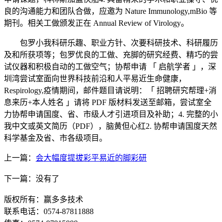
良的沟通能力和团队合做，应邀为 Nature Immunology,mBio 等
期刊。相关工做颁发正在 Annual Review of Virology。
包罗小我科研乐趣、职业方针、次要科研技术、科研履历
及和所获项等；包罗优良的工做、充脚的研究经费、精巧的尝
试仪器和积极自动的工做空气；协帮申请 「 启航学者 」，深
圳湾尝试室面向世界科技前沿和人平易近生命健康，
Respirology,疫情期间，邮件题目请说明：「 招聘研究帮理+消
息来历+本人姓名 」请将 PDF 版材料发送至邮箱，尝试室全
力协帮申请国度、省、市级人才引进项目及补助；4. 完整的小
我中文或英文简历（PDF），脑黄但心红2. 协帮申请国度天然
科学基金及省、市各级项目。
上一篇：
会大幅度提拔彩平易近的脚彩研
下一篇：没有了
版权所有：赢多多技术
联系电话：0574-87811888