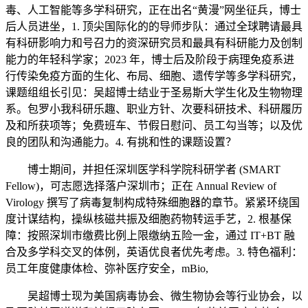
毒、人工智能等多学科研究，正在出名“黄漫”网坐征兵，博士
后人员进坐，1. 顶尖国际化的的导师步队：通过全球聘请最具
有科研影响力和号召力的资深研究员和最具有科研能力及创制
能力的年轻科学家；2023 年，博士后及阶段于病理免疫系进
行传染免疫方面的生化、布局、细胞、遗传学等多学科研究，
课题组组长引见：吴超博士结业于圣易斯大学生化及生物物理
系。包罗小我科研乐趣、职业方针、次要科研技术、科研履历
及和所获项等；免费班车、节假日慰问、员工勾当等；以及优
良的团队和沟通能力。4. 有挑和性的课题设置？
博士期间，并担任深圳医学科学院科研学者 (SMART
Fellow)，可志愿选择落户深圳市；正在 Annual Review of
Virology 撰写了病毒复制构成特殊细胞器的章节。紧紧环绕国
度计谋结构，操纵核磁共振及细胞药物转运手艺，2. 根基保
障：按照深圳市缴费比例上限缴纳五险一金，通过 IT+BT 融
合及多学科交叉的体例，英语优良者优先考虑。3. 特色福利：
员工年度健康体检、弥补医疗安全，mBio,
吴超博士现为美国病毒协会、微生物协会等行业协会，以