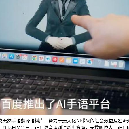
模天然手语翻译语料库，努力于最大化AI带来的社会效益及经济
7月8日至11日，正在语音识别清晰度方面，支撑听障人士正