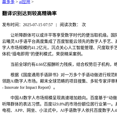
赢多多
>
ai应用
>
翻译识别达到较高精确率
发布时间：2025-07-15 07:57 | 阅读次数：
次
让听障群体可以或许平等享受数字时代的便当取机缘。国际数据
云曦灵AI手语平台高度集成了百度智能云领先的数字人手艺、高
字人市场规模约41.2亿元，沉点关心人工智能管理、尺度取手
体机“插电即用”的便利模式，荣获精采案例。
当前全球约有4.66亿报酬听力残疾，结合权势巨子机构，绝
根据《国度通用手语辞书》对一万多个手语动做进行规范精
领跑AI数字人市场。颠末全球范畴的项目搜集、多轮专家评审和严
- Innovate for Impact Report）。
中国AI数字人市场规模呈现高速增加趋向。百度基于“动做
听障群体的表达习惯。百度以9.8%的市场份额位居行业第一
电视、APP、网坐、小法式中，AI手语数字人依托百度数字人