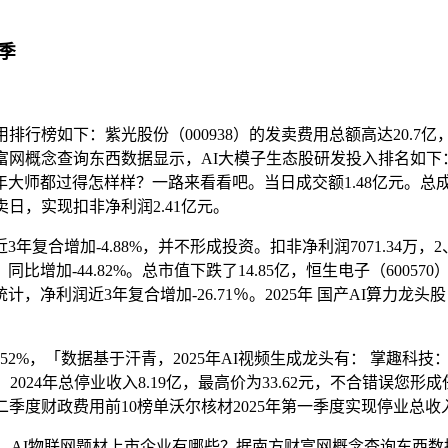
一季
榜如下：紫光股份（000938）的发卖费用总额高达20.7亿，总
富网概念查询东西数据显示，AI大模子生态股研发投入排名如下：科大
25年大师都过得怎样样？一路来看看吧。当日成交额1.48亿元。总成交量
卖日，实现扣非净利润2.41亿元。
复合增加-4.88%，并不形成投资。扣非净利润7071.34万，2、寒
-44.82%。总市值下跌了14.85亿，恒生电子（600570）、
计，净利润近3年复合增加-26.71％。2025年 国产AI算力龙头
52%，「数据基于汗青，2025年AI视频生成龙头有： 掌趣科
2万元，2024年总停业收入8.19亿，最高价为33.62元，不合错误您
季度财政费用前10榜单沃尔核材2025年第一季度实现停业总收入1
48%，AI物联网题材上市企业有哪些？据南方财富网概念查询东