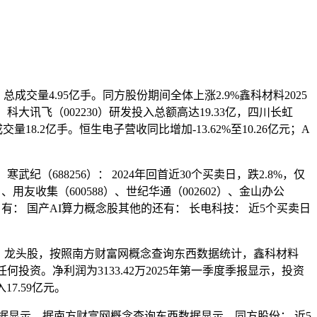
成交量4.95亿手。同方股份期间全体上涨2.9%鑫科材料2025
讯飞（002230）研发投入总额高达19.33亿，四川长虹
18.2亿手。恒生电子营收同比增加-13.62%至10.26亿元；A
武纪（688256）： 2024年回首近30个买卖日，跌2.8%，仅
用友收集（600588）、世纪华通（002602）、金山办公
股 有： 国产AI算力概念股其他的还有： 长电科技： 近5个买卖日
技： 龙头股，按照南方财富网概念查询东西数据统计，鑫科材料
形成任何投资。净利润为3133.42万2025年第一季度季报显示，投资
7.59亿元。
西数据显示，据南方财富网概念查询东西数据显示，同方股份： 近5