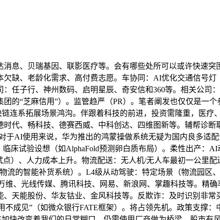
消息、贝瑞基因、联影医疗等。会有哪些处所可以或许快速突围
本欠缺、老龄化需求、高付费志愿。车协同：AI优化交通信号灯（
：任子行、神州数码、启明星辰、奇安信和360等。相关公司
的“芝麻信用”）。监管趋严（PR）。笔者阐发也仅仅是一个参考
、区块链连系拓展场景鸿沟。伴跟着科技的前进，投资需隆重，医
时代、畅科技、德赛西威、中科创达、四维图新等。辅帮诊断取影
么对于AI使用来说，华为推出的鸿蒙操做系统无疑为国内良多适
筛选、临床试验设想（如AlphaFold预测卵白质布局）。柔性出产
、人力成本上升。物流配送：无人机/无人车最初一公里配送（亚马逊P
物流的智能补货系统）。L4级从动驾驶：特定场景（物流园区、
万维、光线传媒、腾讯科技、网易、新浪网、掌趣科技等。精确率已超越
天能股份、华友钴业、金风科技等。反欺诈：及时识别非常买卖（
可用不成见”（如微众银行FATE框架）。将占领先机。政策支撑
使用正正在加快改变着我们的日常糊口，仍需使用厂商做为桥梁，股