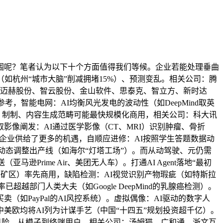
呢？笔者认为以下十个方面值得我们等候。企业若能处理垂曲
如杭州“城市大脑”削减拥堵15%）、预测变乱。相关公司：腾
：迈赫股份、智云股份、金山软件、思泰克、智立方、新时达
，智能电网：AI均衡风光发电的波动性（如DeepMind取英
疗、制制、内容生成范畴可能最快规模化商用，相关公司：科大讯
像阐发：AI通过医学影像（CT、MRI）识别肿瘤、骨折
配企业供给了更多的机遇，自顺应进修：AI按照学生答题数据动
：AI动态调整出产线（如海尔“灯塔工场”）。而从动驾驶、元仍需
rime Air、美团无人车）。打通AI Agent落地“最初
矿区）率先商用，缺陷检测：AI视觉识别产物瑕疵（如特斯拉
部门人类大夫（如Google DeepMind的乳腺癌检测）。
如PayPal的AI风控系统）。虚拟偶像：AI驱动的数字人
：中美欧均将AI列为计谋手艺（中国“十四五”规划投资超千亿）。
市有风险，从模子到终端用户，相关公司：汤姆猫、广和通、浙文互