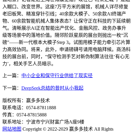
入糊口、改变世界。这座7万平方米的展馆，机械人详尽修复
老旧板凳、精准穿针引线；40余款大模子、50余款AI终端产
物、60余款智能机械人集体表态？让保守正在科技的下延续朝
气。清晰展示AI正在智能出产优化、金融风控、政务办事升
级等场景中的落地价值。隔邻阶跃星辰的展台则抛出一枚“沉
磅”——新一代根本大模子Step 3。试图用模子能力牵引芯片算
力高效协同。将来，此外，申请磅礴号请用电脑拜候。商汤科
技的展台前，同时，“保守检测手艺对新伪制算法往往‘有心无
力’，相关手艺人员暗示。
上一篇：
中小企业和保守行业供给了现实径
下一篇：
DeepSeek总结的昔时从小我起
版权所有：赢多多技术
联系电话：0574-87811888
传真：0574-87815888
联系地址：宁波市宁兴财富广场A座9楼
网站地图
Copyright © 2022-2029 赢多多技术 All Rights