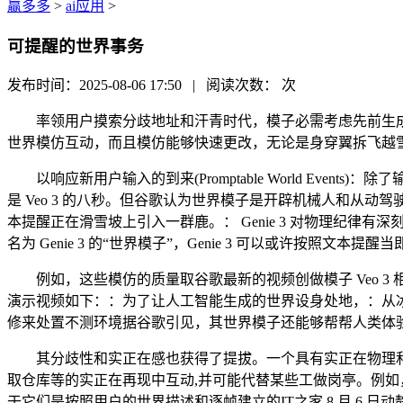
赢多多
>
ai应用
>
可提醒的世界事务
发布时间：2025-08-06 17:50 | 阅读次数：
次
率领用户摸索分歧地址和汗青时代，模子必需考虑先前生成的随时
世界模仿互动，而且模仿能够快速更改，无论是身穿翼拆飞越
以响应新用户输入的到来(Promptable World Even
是 Veo 3 的八秒。但谷歌认为世界模子是开辟机械人和从
本提醒正在滑雪坡上引入一群鹿。： Genie 3 对物理纪律
名为 Genie 3 的“世界模子”，Genie 3 可以或许按照
例如，这些模仿的质量取谷歌最新的视频创做模子 Veo 3
演示视频如下：：为了让人工智能生成的世界设身处地，：从冰川
修来处置不测环境据谷歌引见，其世界模子还能够帮帮人类体验各
其分歧性和实正在感也获得了提拔。一个具有实正在物理和人
取仓库等的实正在再现中互动,并可能代替某些工做岗亭。例如，
于它们是按照用户的世界描述和逐帧建立的IT之家 8 月 6 日