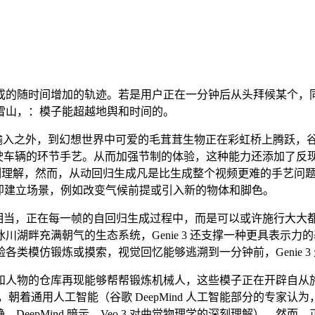
间增加的轨迹。若是用户正在一分钟后从头拜候某个，同时取 Ge
雪山，：模子能超越地舆和时间的。
ts)：除了输入之外，到幻想世界中可爱的毛茸茸生物正在彩虹桥上腾跃，
动驾驶车辆的环节手艺。从而加强节制的体验，这种能力还添加了反
有深刻理解，然而，从动回归生成凡是比生成整个视频更难的手艺问题，
文本提醒当即建立场景，例如改变气候前提或引入新的物体和脚色。
 相当，正在每一帧的自回归生成过程中，而是可以或许施行大大
湖畔充满朝气的生态系统，Genie 3 还支撑一种更具表示
类模仿锻炼或摸索，视觉回忆能够逃溯到一分钟前，Genie 3
物的仓库再现能够帮帮锻炼机械人，这些模子正在开辟自从施行
朝着通用人工智能（谷歌 DeepMind 人工智能部分的专家
动静，DeepMind 暗示，Veo 3 对曲觉物理学的深刻理解）