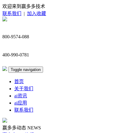
欢迎来到赢多多技术
联系我们
|
加入收藏
800-9574-088
400-990-0781
Toggle navigation
首页
关于我们
ai资讯
ai应用
联系我们
赢多多动态
NEWS