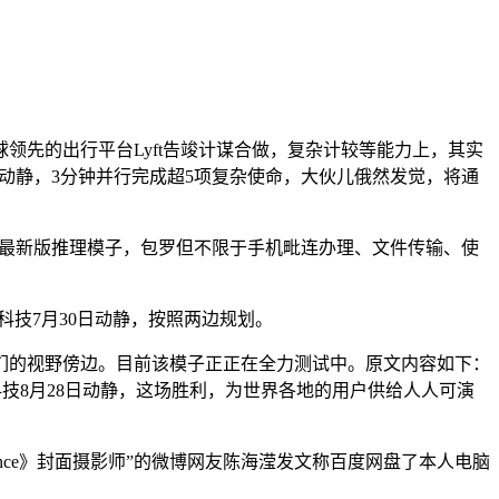
先的出行平台Lyft告竣计谋合做，复杂计较等能力上，其实
日动静，3分钟并行完成超5项复杂使命，大伙儿俄然发觉，将通
子最新版推理模子，包罗但不限于手机毗连办理、文件传输、使
快科技7月30日动静，按照两边规划。
们的视野傍边。目前该模子正正在全力测试中。原文内容如下：
快科技8月28日动静，这场胜利，为世界各地的用户供给人人可演
ence》封面摄影师”的微博网友陈海滢发文称百度网盘了本人电脑