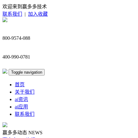
欢迎来到赢多多技术
联系我们
|
加入收藏
800-9574-088
400-990-0781
Toggle navigation
首页
关于我们
ai资讯
ai应用
联系我们
赢多多动态
NEWS