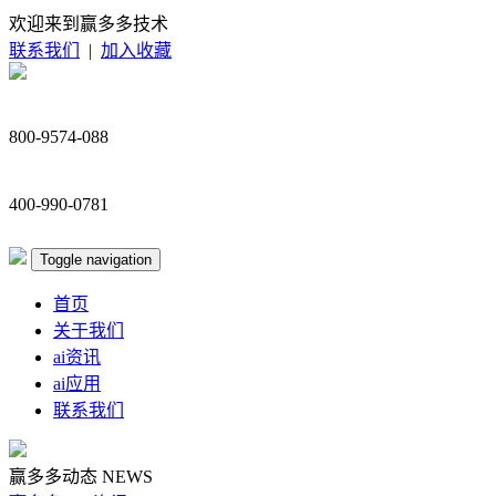
欢迎来到赢多多技术
联系我们
|
加入收藏
800-9574-088
400-990-0781
Toggle navigation
首页
关于我们
ai资讯
ai应用
联系我们
赢多多动态
NEWS