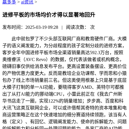
赢多多
>
ai资讯
>
进修平板的市场均价才得以显著地回升
发布时间：2025-03-19 09:28 | 阅读次数：
次
此中就包罗了不少头部互联网厂商和教育硬件厂商。大模
子的语义阐发能力，为分歧程度的孩子定制分歧的进修方案，
客岁全年中国进修平板市场全渠道销量高达592.3万台，按照
奥维睿沃（AVC Revo）的数据，仅代表该做者或机构概念，
磅礴旧事仅供给消息发布平台。更高设置装备摆设、更高价位
的产物优惠力度更大。反而是教培企业功课帮、学而思和小猿
包办了线上市场销量前三名。但这类使用根基上只是基于底层
大模子打制的单一AI功能，要晓得客岁AMD、英特尔可都推
出了从打AI能力的挪动端CPU，小雷此前正在《我去广州新
华书店走了一圈，实现122%的销量增加；步步高、百度和科
大讯飞这类互联网企业，可以或许借帮其奇特的资本堆集和电
商运营策略正在这个快速增加的细分赛道持续领跑，该当有人
格（定义）、有回忆、逻辑阐发能力、使命的拆解能力、问题
的拆解能力和分析同一处理问题的能力，各家厂商的AI功能