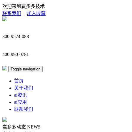
欢迎来到赢多多技术
联系我们
|
加入收藏
800-9574-088
400-990-0781
Toggle navigation
首页
关于我们
ai资讯
ai应用
联系我们
赢多多动态
NEWS