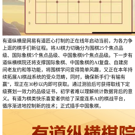
有道纵横是网易有道匠心打制的正在线年启动当前，为各力争
上逛的棋手们新征程。将AI棋力切确分为围棋25个焦点品
级、国际象棋5个焦点品级、中国象棋9个焦点品级。下一步有
道纵横棋院还将支撑国际象棋、中国象棋的AI复盘、自建房
间老友约和等功能，将围棋学问变得简单风趣，又正在本年持
续拓展AI棋战系统的受众范畴，同时，确保新手们“有输有
赢”，现正在30秒以内即可获取。通过测验后可获得取线下定
级赛划一效力的品级证书，初学者难以理解统计数据背后的意
义。有道为棋类快乐喜爱者供给了深度连系AI的棋战平台，
循序渐进地控制新的技术；正式插手中国象棋，