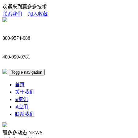
欢迎来到赢多多技术
联系我们
|
加入收藏
800-9574-088
400-990-0781
Toggle navigation
首页
关于我们
ai资讯
ai应用
联系我们
赢多多动态
NEWS