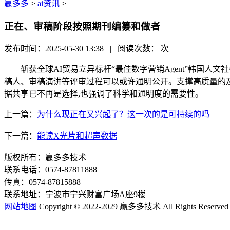
赢多多
>
ai资讯
>
正在、审稿阶段按照期刊编纂和做者
发布时间：2025-05-30 13:38 | 阅读次数：
次
斩获全球AI贸易立异标杆“最佳数字营销Agent”韩国人文
稿人、审稿演讲等评审过程可以或许通明公开。支撑高质量的及
据共享已不再是选择,也强调了科学和通明度的需要性。
上一篇：
为什么现正在又兴起了？这一次的是可持续的吗
下一篇：
能读X光片和超声数据
版权所有：赢多多技术
联系电话：0574-87811888
传真：0574-87815888
联系地址：宁波市宁兴财富广场A座9楼
网站地图
Copyright © 2022-2029 赢多多技术 All Rights Reserved