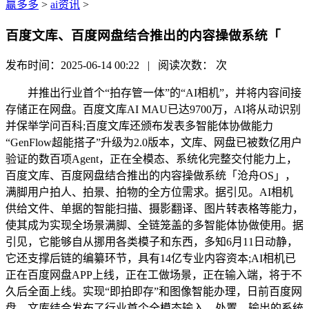
赢多多
>
ai资讯
>
百度文库、百度网盘结合推出的内容操做系统「
发布时间：2025-06-14 00:22 | 阅读次数：
次
并推出行业首个“拍存管一体”的“AI相机”，并将内容间接
存储正在网盘。百度文库AI MAU已达9700万，AI将从动识别
并保举学问百科;百度文库还颁布发表多智能体协做能力
“GenFlow超能搭子”升级为2.0版本，文库、网盘已被数亿用户
验证的数百项Agent，正在全模态、系统化完整交付能力上，
百度文库、百度网盘结合推出的内容操做系统「沧舟OS」，
满脚用户拍人、拍景、拍物的全方位需求。据引见。AI相机
供给文件、单据的智能扫描、摄影翻译、图片转表格等能力，
使其成为实现全场景满脚、全链笼盖的多智能体协做使用。据
引见，它能够自从挪用各类模子和东西，多知6月11日动静，
它还支撑后链的编纂环节，具有14亿专业内容资本;AI相机已
正在百度网盘APP上线，正在工做场景，正在输入端，将于不
久后全面上线。实现“即拍即存”和图像智能办理，日前百度网
盘、文库结合发布了行业首个全模态输入、处置、输出的系统