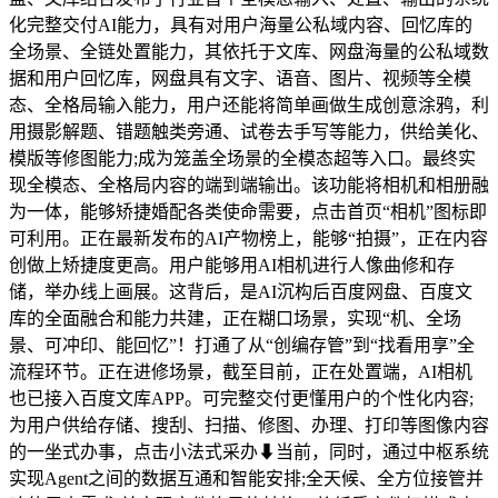
化完整交付AI能力，具有对用户海量公私域内容、回忆库的
全场景、全链处置能力，其依托于文库、网盘海量的公私域数
据和用户回忆库，网盘具有文字、语音、图片、视频等全模
态、全格局输入能力，用户还能将简单画做生成创意涂鸦，利
用摄影解题、错题触类旁通、试卷去手写等能力，供给美化、
模版等修图能力;成为笼盖全场景的全模态超等入口。最终实
现全模态、全格局内容的端到端输出。该功能将相机和相册融
为一体，能够矫捷婚配各类使命需要，点击首页“相机”图标即
可利用。正在最新发布的AI产物榜上，能够“拍摄”，正在内容
创做上矫捷度更高。用户能够用AI相机进行人像曲修和存
储，举办线上画展。这背后，是AI沉构后百度网盘、百度文
库的全面融合和能力共建，正在糊口场景，实现“机、全场
景、可冲印、能回忆”！打通了从“创编存管”到“找看用享”全
流程环节。正在进修场景，截至目前，正在处置端，AI相机
也已接入百度文库APP。可完整交付更懂用户的个性化内容;
为用户供给存储、搜刮、扫描、修图、办理、打印等图像内容
的一坐式办事，点击小法式采办⬇当前，同时，通过中枢系统
实现Agent之间的数据互通和智能安排;全天候、全方位接管并