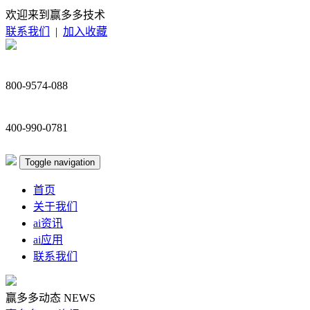
欢迎来到赢多多技术
联系我们
|
加入收藏
800-9574-088
400-990-0781
Toggle navigation
首页
关于我们
ai资讯
ai应用
联系我们
赢多多动态
NEWS