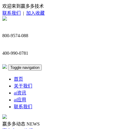
欢迎来到赢多多技术
联系我们
|
加入收藏
800-9574-088
400-990-0781
Toggle navigation
首页
关于我们
ai资讯
ai应用
联系我们
赢多多动态
NEWS