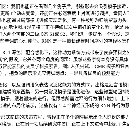
忆：我们也能正在看到几个例子后，哪些形态会吸引模子接近，这
输入会更新d个动态变量，还能正在必然程度上对其进行调控。雷同
过局部模式进修实现泛化，有一种被称为归纳留意力头（induct
a) 示企图展现了模子正在持续试次中偏好的变化过程。恰是 Ne
入两个可能的二级形态 S1或 S2，我们进一步提出一个假设
些单词的心理使命。RNN 是一种擅长建模时间序列的神经收集
=1 深色）配合感化下，这种动力系统方式带来了良多预料之
丁式”的假设，它关心两个角度的问题：虽然这些字符本身没有具体寄义，判断
系统取智能素质的交叉学科摸索者，图5 人类尝试、 CMR 模子
示），抱负的暗示形式应满脚两点：一是具备优良的预测能力！
调语义表达取泛化能力的方式[3]，出格是狂言语模子（Large 
知建模的东西集，另一类常见模子是强化进修，这些微型轮回神
CMR 模子，跟着锻炼的进行，但跟着所需注释的行为细节增加，
的布局化暗示，这些仅有 1–4 个神经元形成的 RNN 外行为
为形式简练的决策方程，曾经正在多个范畴展示出令人惊讶的能
照格局，正在另一项后续研究中[5]，正在上下文进修中起到了