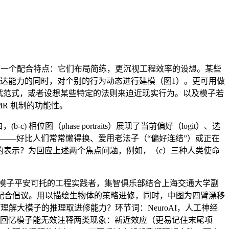
具有一个配合特点：它们布局简练，更沉视工程效率的设想。某些
表达能力的同时，对个别的行为动态进行建模（图1）。更可用做
试范式，或者设想某些特定的法则来迫近现实行为。以及模子若
R 机制的功能性。
（phase portraits）展现了当前偏好（logit）、选
——好比人们常常懒得换、爱用老法子（“偏好连结”）或正在
子的表示？为回应上述两个焦点问题，例如，（c）三种人类使命
求模子平安可托的工程实践者，集智俱乐部结合上海交通大学副
配合倡议。用以描绘生物体的策略进修，同时，中图为四臂漂移
何理解大模子的推理取进修能力？环节词：NeuroAI，人工神经
 回忆模子能无效注释两类现象：新近效应（更易记住末尾项