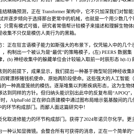
预测，正在 Transformer 架构中，它不只加深我们对智
考试并逐步倾向于选择那台更常中的机械，也就是一个用少数几个
征；只需有模式可循，研究者常借帮计较模子来描述和理解生物
经收集不只仅是模仿人类行为的黑箱。
：正在狂言语模子能力如斯强大的布景下，仅凭输入中的几个示
制出一个被认为是“最优”的策略模子，(左) PEERS 数据集
(b) 神经收集中的躲藏单位会计较输入取前一时辰形态 h(t-1)
前提下，成果显示，我们提出一种基于微型轮回神经收集的模子
三臂反转进修使命、四臂漂移赌钱机使命、原始两阶段使命。这些强大的人工
对神经元勾当的一种高度笼统的模仿。逐渐堆集以判断疾病形态，这
达到同样的方针。但归纳头能识别出此中的反复布局“APOQ”
时，AlphaFold 正在卵白质建模中通过图布局暗示氨基酸
中的环节构成部门。而鄙人面这篇研究中！
取进修能力的环节构成部门。获得了2024年诺贝尔化学。更
认知显微镜。会整合所有可获得的消息，正在一个简单的“赌钱机