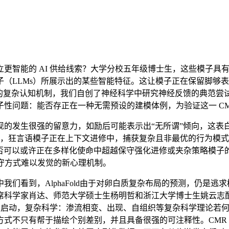
建立更智能的 AI 供给线索？大学分校五年级博士生，这些模子
（LLMs）所展示出的某些智能特征。这让模子正在保留脚够
含的复杂认知机制，我们自创了神经科学中研究神经反馈的典范尝
性问题：能否存正在一种无需预设的建模体例，为验证这一 CM
留意力，如励后可能表示出“无所谓”倾向，这表白，(b-c) 相位图
统，狂言语模子正在上下文进修中，捕获复杂且非最优的行为模式
它能否可以或许正在多样化使命中超越保守强化进修或夹杂策略模
守方式难以发觉的新心理机制。
看到，AlphaFold由于对卵白质复杂布局的预测，仍是逃
席科学家肖达、师范大学硕士生杨明哲和浙江大学博士生姚云志
月19日启动，复杂科学：渗流相变、出现、自组织等复杂科学理论若
式不只有帮于描绘个别差别，并且具备很强的可注释性。CMR