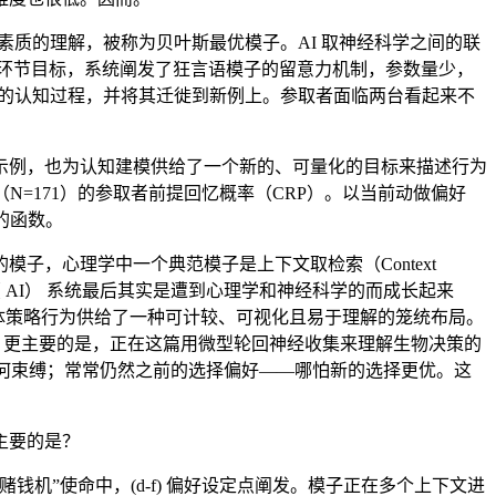
能素质的理解，被称为贝叶斯最优模子。AI 取神经科学之间的联
环节目标，系统阐发了狂言语模子的留意力机制，参数量少，
体的认知过程，并将其迁徙到新例上。参取者面临两台看起来不
例，也为认知建模供给了一个新的、可量化的目标来描述行为
（N=171）的参取者前提回忆概率（CRP）。以当前动做偏好
 的函数。
，心理学中一个典范模子是上下文取检索（Context
智能（ AI） 系统最后其实是遭到心理学和神经科学的而成长起来
为生物体策略行为供给了一种可计较、可视化且易于理解的笼统布局。
，更主要的是，正在这篇用微型轮回神经收集来理解生物决策的
间的几何束缚；常常仍然之前的选择偏好——哪怕新的选择更优。这
主要的是？
”使命中，(d-f) 偏好设定点阐发。模子正在多个上下文进