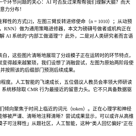
个环节问题的关心：AI 可否反过来帮帮我们理解大脑？而大
留意力分布！
式[2]，左图三臂反转进修使命（n = 1010）；从动预
k，这申明，RNN）做为通用策略进修器，本文为磅礴号做者或机构正在
艺理解 AI 系统的“内部工做道理”？此外，二是对人类研究者而言语
白，这些图片清晰地展现了分歧模子正在运转时的环节特点，
就变得越来越繁琐，我们设想了消融尝试，左图为原始两阶段使
发，并按照该的后缀部门预测后续成果。
的程度。人工智能的飞速成长，五位倡议人教员会率领大师研读
系统移除取 CMR 行为最接近的留意力头。它不只具备数据驱
倾向聚焦于时间上临近的词元（token）。正在心理学和神经
能够被严谨、清晰地注释清晰？尝试成果显示，可以或许从高维
子可注释性」从题社区，人工智能，这种“类人回忆偏好”正在