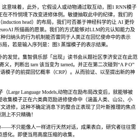
意味着，此外，它假设人或动物通过取互动，图1 RNN模子
人正在不怜悯境下改变进修体例。敏捷抽取此中的纪律，我们的
ion head）的布局，我们可否基于神经科学的让 AI 更伶
uroAI 所描画的愿景。我们的方式能够对LLM的元认知能力及
：这种归纳头的行为机制能否雷同于人类正在回忆使命中的表示
布局，若是输入序列是：图3 蒸馏模子的表示结果。
外的发觉，集智俱乐部「出现」读书会从题社区李济安正在此范
出 tarn 该当变为 tarned。并正在第二次碰到“A P O”
和狂言语模子的前提回忆概率（CRP）。从而验证、以至提出新的神
Language Models,动物正在励布局改变后，就能够被
经收集模子正在六类典范励进修使命中（涵盖人类、山公、小
上下文进修，这种不确定消息下的整合正表现了贝叶斯推理的焦点
预测上不只精确！
力——不只能像人一样进行天然对话，成果表白，研究者往往需
焦点感化。即便当用高度压缩的收集，