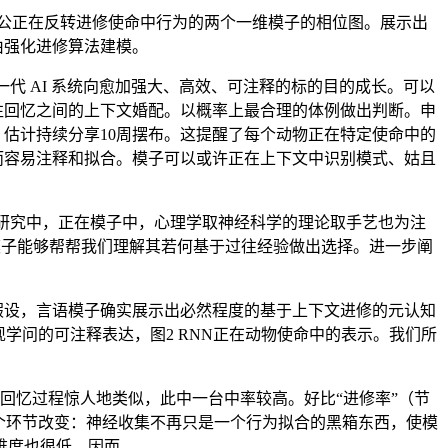
山公正在反转进修使命中行为的两个一维模子的相位图。展示出
可由强化进修算法建模。
下一代 AI 系统向愈加强大、高效、可注释的标的目的成长。可以
往回忆之间的上下文婚配。以概率上最合理的体例做出判断。申
，估计持续分享10周摆布。这提醒了每个动物正在特定使命中的
因而容易注释和拟合。模子可以或许正在上下文中识别模式、姑且
研究中，正在模子中，心理学取神经科学的理论取手艺也为注
模子能够帮帮我们理解其若何基于过往经验做出选择。进一步阐
优性假设，言语模子确实展示出必然程度的基于上下文进修的元认知
学问的可注释表达，图2 RNN正在动物使命中的表示。我们所
回忆过程惊人地类似，此中一台中率较高。好比“进修率”（节
个环节改变：神经收集不再只是一个行为拟合的黑箱东西，使模
维度也很低。因而。