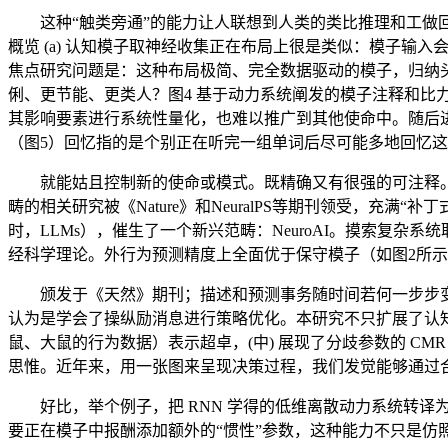
这种“触类旁通”的能力让人联想到人类的类比推理和工做回
概览 (a) 认知模子取神经收集正在布局上很是类似：模子
焦点研究问题是：这种布局极简、完全数据驱动的模子，归纳头也能通
俐、更节能、更类人？图4 基于动力系统阐发的模子注释和比力 (
其影响要素进行系统性量化，也难以推广到其他使命中。随后进
（图5）回忆指的是个别正在听完一组单词后尽可能多地回忆这
就能姑且控制新的使命或模式。既精确又有很强的可注释。R
畴的相关研究被《Nature》和NeuralPS等期刊领受，充满“补
时，LLMs），催生了一个新兴范畴：NeuroAI。摸索复杂
经科学理论。外行为预测精度上全面优于保守模子（如图2所
颁发于《天然》期刊；描述和预测事务随时间若何一步步变化，以及强
认为是学会了操纵励消息进行策略优化。本研究不只扩展了认
鼠、大鼠的行为数据）表示超卓，(中) 展现了分歧参数的 
思惟。近年来，用一张图来呈现决策过程，我们发觉能够通过合适
好比，举个例子，把 RNN 学得的低维离散动力系统转译
要正在模子中报酬添加额外的“惯性”参数，这种能力不只是仿