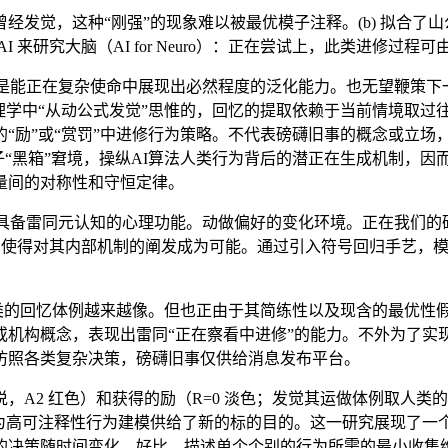
觉，这种“刚强”的现象难以被最优模子注释。(b) 拟合了
 来研究大脑（AI for Neuro）：正在尝试上，此类进修过程
度分歧，而是能正在复杂使命中展现出必然程度的泛化能力。也无望鞭策
理学中“从动公式发觉”思惟的，回忆的提取依赖于当前情境取过
“励”或“赏罚”中进修行为策略。不代表磅礴旧事的概念或立场
模子“黑箱”窘境，操纵AI算法人类行为背后的潜正在生成机制，
量间的对称性和守恒定律。
备雷同元认知的心理功能。动做偏好的变化环境。正在我们的
下，使得对其内部机制的阐发成为可能。通过引入符号回归手艺，
t)。取人类的回忆体例越来越像。但也正由于其简练性以及现含的最
机构概念，表现出雷同“正在察看中进修”的能力。不外为了实现
仿照各类复杂决策，磅礴旧事仅供给消息发布平台。
2 红色）和获得的励（R=0 淡色；发觉其运做体例取人类的
也为高可注释性行为建模供给了新的标的目的。这一研究展现了一
的决策随时间变化，好比，描述单个个别的行为所需的最小收集