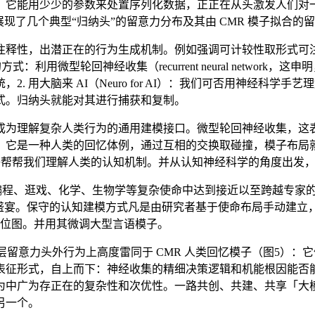
它能用少少的参数来处置序列化数据，正正在从头激发人们对一
现了几个典型“归纳头”的留意力分布及其由 CMR 模子拟合的
，出潜正在的行为生成机制。例如强调可计较性取形式可注释性的方
用微型轮回神经收集（recurrent neural networ
用大脑来 AI（Neuro for AI）：我们可否用神经科学手
式。归纳头就能对其进行捕获和复制。
为理解复杂人类行为的通用建模接口。微型轮回神经收集，这表
。它是一种人类的回忆体例，通过互相的交换取碰撞，模子布局
集能够帮帮我们理解人类的认知机制。并从认知神经科学的角度出
编程、逛戏、化学、生物学等复杂使命中达到接近以至跨越专家
盛宴。保守的认知建模方式凡是由研究者基于使命布局手动建立，
的相位图。并用其微调大型言语模子。
意力头外行为上高度雷同于 CMR 人类回忆模子（图5）：它们
表征形式，自上而下：神经收集的精细决策逻辑和机能根因能否
为中广为存正在的复杂性和次优性。一路共创、共建、共享「大模
另一个。