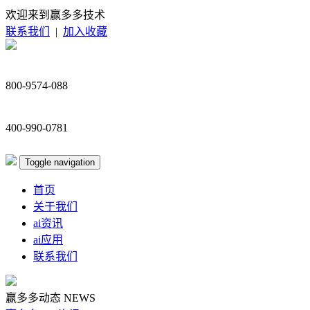
欢迎来到赢多多技术
联系我们
|
加入收藏
800-9574-088
400-990-0781
Toggle navigation
首页
关于我们
ai资讯
ai应用
联系我们
赢多多动态
NEWS