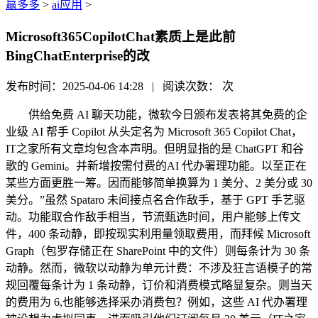
赢多多
>
ai应用
>
Microsoft365CopilotChat素质上是此前
BingChatEnterprise的改
发布时间：2025-04-06 14:28 | 阅读次数：
次
供给免费 AI 聊天功能，微软今日颁布发表将其免费的企
业级 AI 帮手 Copilot 从头定名为 Microsoft 365 Copilot Chat，
IT之家所有文章均包含本声明。但明显指的是 ChatGPT 和谷
歌的 Gemini。并新增按需付费的AI 代办署理功能。以至正在
某些方面更胜一筹。因而能够简单换算为 1 美分、2 美分或 30
美分。”虽然 Spataro 未间接点名合作敌手，基于 GPT 手艺驱
动。功能取合作敌手相当，节流甄选时间，用户能够上传文
件，400 条动静，即按现实利用量领取费用，而拜候 Microsoft
Graph（包罗存储正在 SharePoint 中的文件）则每条计为 30 条
动静。然而，微软以动静为单元计费：不涉及狂言语模子的常
规回覆每条计为 1 条动静，订价和消费模式略显复杂。则当天
的费用为 6,也能够选择采办消费包？例如，这些 AI 代办署理