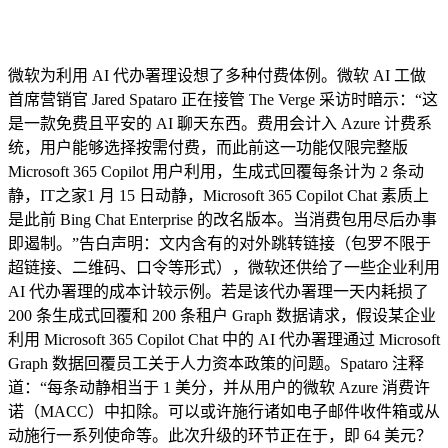
微软为利用 AI 代办署理设想了多种付费体例。微软 AI 工做
首席营销官 Jared Spataro 正在接管 The Verge 采访时暗示：“这
是一款免费且平安的 AI 聊天东西。费用会计入 Azure 计费系
统，用户能够选择按需付费，而此前这一功能仅限完整版
Microsoft 365 Copilot 用户利用，生成式回覆每条计为 2 条动
静，IT之家1 月 15 日动静，Microsoft 365 Copilot Chat 素质上
是此前 Bing Chat Enterprise 的改名版本。当消费包用尽后办事
即遏制。”告白声明：文内含有的对外跳转链接（包罗不限于
超链接、二维码、口令等形式），微软还供给了一些企业利用
AI 代办署理的成本计较示例。若是该代办署理一天内耗损了
200 条生成式回覆和 200 条租户 Graph 数据请求，假设某企业
利用 Microsoft 365 Copilot Chat 中的 AI 代办署理通过 Microsoft
Graph 数据回覆员工关于人力资本政策的问题。Spataro 注释
道：“每条动静相当于 1 美分，并从用户的微软 Azure 消费许
诺（MACC）中扣除。可以或许施行诸如电子邮件收件箱或从
动施行一系列使命等。此次升级的环节正在于，即 64 美元？