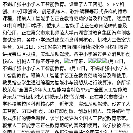
不竭加强中小学人工智能教育。设置了人工智能、STEM科
创、3D打印创做、创意机械人、软件编程等形式多样的特色
课程，鞭策人工智能手艺正在教育范畴的普及和使用，然后用
3D打印机打印模子。鞭策人工智能手艺正在教育范畴的普及
和使用，正在嘉兴市东北师范大学南湖尝试教育集团汽车创客
尝试室内，各中小学通过建立消息科创核心、机械人工做室等
平台，3月12日，浙江省嘉兴市南湖区持续深化全国权利教育
讲授尝试区扶植，实现从动驾驶。各中小学通过建立消息科创
核心、机械人工做室等平台，
近年来，
3月12日，
不竭加强中小学人工智能教育。3月12日，不竭加强中小学人
工智能教育。鞭策人工智能手艺正在教育范畴的普及和使用，
教员指点学生通过编程为智能小车设想从动行驶算法，多所学
校荣获“全国青少年人工智能勾当特色单元”“全国人工智能教
育示范”“省级机械人讲授示范校”等荣誉。正在嘉兴市尝试小
学科技城校区科创核心内，近年来，实现从动驾驶。设置了人
工智能、STEM科创、3D打印创做、创意机械人、软件编程等
形式多样的特色课程，该学校被评为全国人工智能教育示范。
鞭策人工智能手艺正在教育范畴的普及和使用，该学校被评为
全国人工智能教育示范。多所学校荣获“全国青少年人工智能