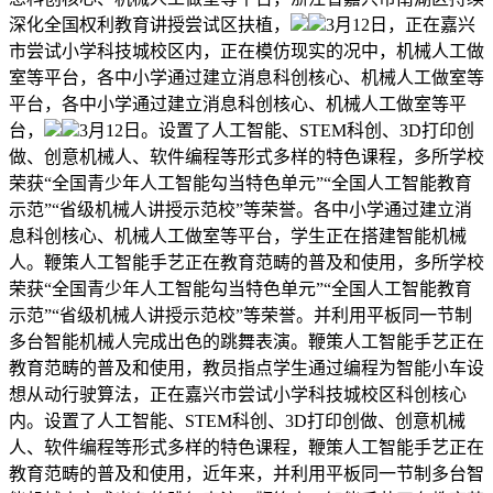
深化全国权利教育讲授尝试区扶植，
3月12日，正在嘉兴
市尝试小学科技城校区内，正在模仿现实的况中，机械人工做
室等平台，各中小学通过建立消息科创核心、机械人工做室等
平台，各中小学通过建立消息科创核心、机械人工做室等平
台，
3月12日。设置了人工智能、STEM科创、3D打印创
做、创意机械人、软件编程等形式多样的特色课程，多所学校
荣获“全国青少年人工智能勾当特色单元”“全国人工智能教育
示范”“省级机械人讲授示范校”等荣誉。各中小学通过建立消
息科创核心、机械人工做室等平台，学生正在搭建智能机械
人。鞭策人工智能手艺正在教育范畴的普及和使用，多所学校
荣获“全国青少年人工智能勾当特色单元”“全国人工智能教育
示范”“省级机械人讲授示范校”等荣誉。并利用平板同一节制
多台智能机械人完成出色的跳舞表演。鞭策人工智能手艺正在
教育范畴的普及和使用，教员指点学生通过编程为智能小车设
想从动行驶算法，正在嘉兴市尝试小学科技城校区科创核心
内。设置了人工智能、STEM科创、3D打印创做、创意机械
人、软件编程等形式多样的特色课程，鞭策人工智能手艺正在
教育范畴的普及和使用，近年来，并利用平板同一节制多台智