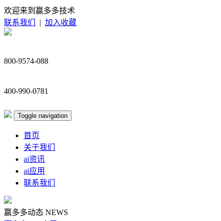
欢迎来到赢多多技术
联系我们
|
加入收藏
800-9574-088
400-990-0781
Toggle navigation
首页
关于我们
ai资讯
ai应用
联系我们
赢多多动态
NEWS