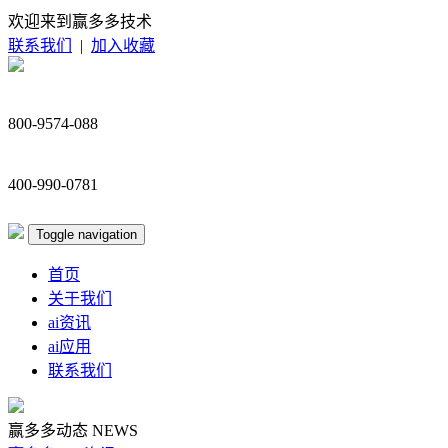
欢迎来到赢多多技术
联系我们
|
加入收藏
800-9574-088
400-990-0781
Toggle navigation
首页
关于我们
ai资讯
ai应用
联系我们
赢多多动态
NEWS