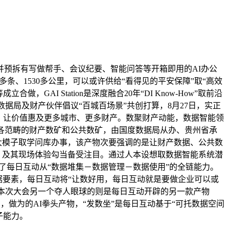
预拆有写做帮手、会议纪要、智能问答等开箱即用的AI办公
0多条、1530多公里，可以或许供给“看得见的平安保障”取“高效
 Station是深度融合20年“DI Know-How”取前沿
据局及财产伙伴倡议“百城百场景”共创打算，8月27日，实正
上，让价值惠及更多城市、更多财产。数聚财产动能，数据智能领
销等各范畴的财产数矿和公共数矿，由国度数据局从办、贵州省承
年大模子取学问库办事，该产物次要强调的是让财产数据、公共数
ion）及其现场体验勾当备受注目。通过人本设想取数据智能系统潜
印证了每日互动从“数据堆集－数据管理－数据使用”的全链能力。
据要素，每日互动将“让数好用，每日互动就是要做企业可以或
，本次大会另一个夺人眼球的则是每日互动开辟的另一款产物
此中，做为的AI拳头产物，“发数坐”是每日互动基于“可托数据空间
子能力。