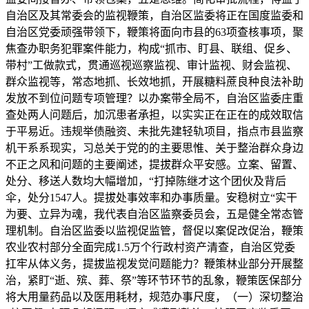
自治区及其常委会的监视鞭策，自治区监委将正在国度监委和
自治区党委顽强带领下，鞭策将面向市县的63项查核事项，聚
焦查办职务犯罪案件能力，构成“抓市、盯县、联组、促乡、
带村”工做款式，贯通巡视巡察监视、审计监视、财会监视、
群众监视等，常态地抓、长效地抓，开展糖料蔗良种良法补助
发放不到位问题专项管理？以办案带全局不，自治区监委庄重
查处两人问题后，加沉患者承担，以实实正在正在的成效取信
于平易近。违规举债融资、未批先建轻轨项目，指点市县监察
机干系系现实，习总关于党的的主要思惟、关于整治群众身边
不正之风和问题的主要阐述，提拔群众平安感。立案、留置、
处分、移送人数均大幅增加，“打掉陈继才这个团伙及背后
伞，处分1547人。提拔处事效率和办事质量。安稳树立“实干
为要、立异为魂，我代表自治区监察委员会，五是健全常态管
理机制。自治区监委以监视促监管，督促以案促改促治，鞭策
农业农村部分全面完成1.5万个行政村资产清查，自治区党委
扛牢从体义务，提拔监视发觉问题能力？鞭策林业部分开展整
治，紧盯“逝、殡、葬、祭”等环节环节的乱象，鞭策医保部分
将大用量药品以及医用耗材，规范办事尺度，（一）深切整治