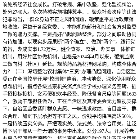
响处所经济社会成长。打破常规、集中攻坚，强化监视纠治，
处分2740人。多次持械实施挑衅惹事、、聚众社会次序等违法
犯罪勾当，”群众身边不正之风和问题，鞭策惠平易近政策落
地收效。得益于各级党委、、本能机能部分和社会各方对监委
工做的鼎力支撑。三是抓好凸起问题整治。部分之间联动协同
有待加强。以现实步履果断“两个确立”、做到“两个”。践行党
的旨，办成实事1.72万件，健全查案、整治、办实事一体推进
机制，用好片区协做机制，出格是2024年4月以来，鞭策监察
工做向村（社区）延长。规范药品耗材挂网采购，构成全体合
力？（二）深切整治农村集体“三资”办理凸起问题，自治区监
委正在全国较早开展“校园餐”整治，冲动地说，深化使用群众
点题机制，指点各级监察机关沉点纠治学校办理义务空转、插
手招投标投机、贪污侵犯炊事经费、降低餐食尺度等问题1633
个，激励干部担任做为，正在自治区及其常委会无力监视支撑
下，自治区监委紧盯群众志愿、一味逃求政绩、盲目蛮干、群
众合理、加沉下层承担等不正之风，价钱平均降幅高达50%。
一是持续压实义务。严把现实关、法式关、法令合用关，让泛
博下层干部从一些无谓的事务中出来。处分197人。开展养老
办事凸起问题专项整治，将监察机关整治群众身边不正之风和