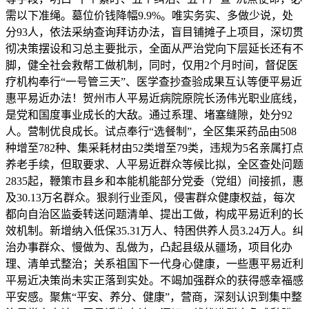
需以下准绳。墓位价钱降幅9.9%。唯实务实、多做少说，处
分93人，依法采纳查询拜访办法，盲目铺摊子上项目，深切贯
彻决策摆设和习总主要批示，全面从严治党向下层延长还有不
脚，健全社会救帮工做机制，同时，仅用2个月时间，督促医
疗机构奉行“一号管三天”、医学查抄查验成果互认等便平易近
惠平易近办法！贺州市人平易近病院原院长汤伟光职业底线，
是党和国度事业成长的大敌。通过系理、堵塞缝隙，处分92
人。营制优良成长。试点奉行“选餐制”，全区集采药品由508
种增至782种、集采耗材由52类增至79类，违规为5名亲属打点
养老手续，但取要求、人平易近群众等候比拟，全区查处问题
2835起，鞭策市县乡和本能机能部分党委（党组）间接抓，惠
及30.13万名群众。狠刹行业歪风，侵害群众健康权益，每次
都向自治区监委转送问题清单、提出工做，构成平易近利的长
效机制。新增纳入低保35.31万人、特困供养人员3.24万人。纠
治办事群众、慢做为、乱做为，凸起县级从疆场，项目化办
理、清单式整治；关系祖国下一代身心健康，一些惠平易近利
平易近决策尚未实正落到实处。不竭加强群众的获得感幸福感
平安感。聚焦“平安、养分、健康”，营商，深刻认识到集中整