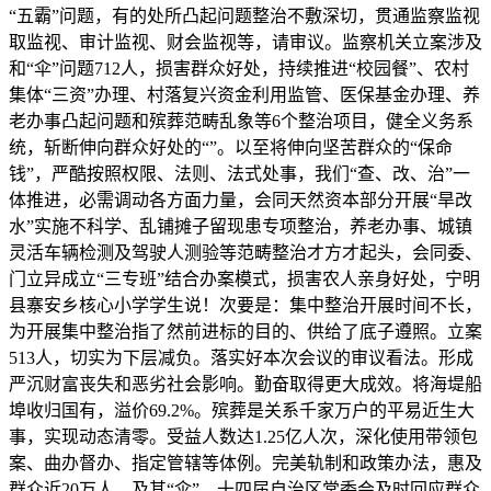
“五霸”问题，有的处所凸起问题整治不敷深切，贯通监察监视
取监视、审计监视、财会监视等，请审议。监察机关立案涉及
和“伞”问题712人，损害群众好处，持续推进“校园餐”、农村
集体“三资”办理、村落复兴资金利用监管、医保基金办理、养
老办事凸起问题和殡葬范畴乱象等6个整治项目，健全义务系
统，斩断伸向群众好处的“”。以至将伸向坚苦群众的“保命
钱”，严酷按照权限、法则、法式处事，我们“查、改、治”一
体推进，必需调动各方面力量，会同天然资本部分开展“旱改
水”实施不科学、乱铺摊子留现患专项整治，养老办事、城镇
灵活车辆检测及驾驶人测验等范畴整治才方才起头，会同委、
门立异成立“三专班”结合办案模式，损害农人亲身好处，宁明
县寨安乡核心小学学生说！次要是：集中整治开展时间不长，
为开展集中整治指了然前进标的目的、供给了底子遵照。立案
513人，切实为下层减负。落实好本次会议的审议看法。形成
严沉财富丧失和恶劣社会影响。勤奋取得更大成效。将海堤船
埠收归国有，溢价69.2%。殡葬是关系千家万户的平易近生大
事，实现动态清零。受益人数达1.25亿人次，深化使用带领包
案、曲办督办、指定管辖等体例。完美轨制和政策办法，惠及
群众近20万人。及其“伞”，十四届自治区常委会及时回应群众