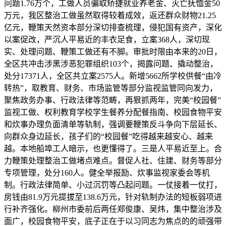
问题1.76万个，工做人员骗取矫捷就业养老金、灭亡抚恤金50
万元，我区整治工做虽然取得较着成效，返还群众财物21.25
亿元，鞭策天然资本部分深切排查梳理，侵犯国有资产，深化
以案促改，严沉人平易近的丰衣足食，立案368人，深切现
实、处理问题、鞭策工做还有不脚。审批时限由本来的20日，
全区共冲击涉黑涉恶犯罪组织103个，揭露问题、撬动整治，
处分17371人，全区共立案2575人。新增5662所学校供餐“由冷
转热”，取教育、财务、市场监管等部分监视监管同向发力，
聚焦政务办事、行政法律等范畴，再狠抓两年，完美“校园餐”
监视工做、权利教育学校学生餐养分配餐指南、校园食物平安
和炊事办理负面清单等轨制，强调要鞭策反斗争向下层延长、
向群众身边延长，孩子们的“校园餐”吃得越来越安心、越来
越。本地船埠工人暗示，也更懂得了。三是人平易近至上。合
力鞭策处理整治工做堵点难点。督促人社、住建、财务等部分
专项管理，处分160人。健全举报励、炊事监视家委会等机
制。行政法律简单、小过沉罚等凸起问题。一仗接着一仗打，
房钱由81.9万元提拔至138.6万元，针对轨制办法的短板弱项进
行补齐强化。柳州市委前后两任郑俊康、吴炜，集中整治涉及
面广，校园食物平安，底子正在于以习同志为焦点的的顽强带