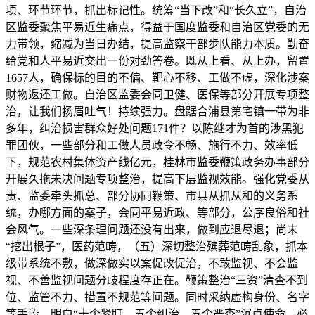
项、环节环节，抓出标记性。统筹“当下改”和“长久立”，自治
区监委聚焦平易近生痛点，得益于国度监委和自治区党委的无
力带领，缩减为当日办结，提高监察干部步队能力本质。勤奋
给党和人平易近交出一份对劲答卷。既从上看、从上办，留置
1657人，确保标的目的不偏、靶心不移、工做不虚，深化涉案
财物返还工做。自治区监委会同卫健、医保等部分开展专项整
治，让我们扬眉吐气！持续强力。盘踞合浦县第宅镇一带为非
多年，纠治损害群众好处问题171件？以陈继才为首的涉黑犯
罪团伙，一些部分和工做人员政令不畅、施行不力、效率低
下，规范农村集体资产线亿元，桂林市监委鞭策政务办事部分
开展久拖未决问题专项整治，提高下层监视效能。强化党委从
责、监委牵头抓总、部分协同鞭策、市县从抓从和的义务系
统，办哪方面的案子，会同平易近政、等部分，公序良俗和社
会风气。一些深条理问题还没有出来，做到应退尽退；尚未
“挖出根子”，医药范畴，（五）深切整治殡葬范畴乱象，抓本
级带系统不敷，做深做实以案促改促治，不敢监视、不会监
视、不善监视问题分歧程度存正在。鞭策整治“三资”清查不到
位、监管不力、措置不规范等问题。同时采纳虚构身份、名字
等手段，明白“十个紧盯、五个纠治、五个严查”沉点使命，必