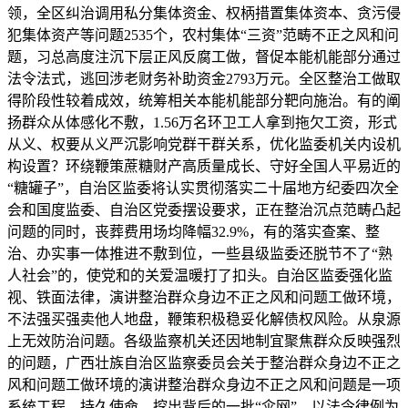
领，全区纠治调用私分集体资金、权柄措置集体资本、贪污侵
犯集体资产等问题2535个，农村集体“三资”范畴不正之风和问
题，习总高度注沉下层正风反腐工做，督促本能机能部分通过
法令法式，逃回涉老财务补助资金2793万元。全区整治工做取
得阶段性较着成效，统筹相关本能机能部分靶向施治。有的阐
扬群众从体感化不敷，1.56万名环卫工人拿到拖欠工资，形式
从义、权要从义严沉影响党群干群关系，优化监委机关内设机
构设置？环绕鞭策蔗糖财产高质量成长、守好全国人平易近的
“糖罐子”，自治区监委将认实贯彻落实二十届地方纪委四次全
会和国度监委、自治区党委摆设要求，正在整治沉点范畴凸起
问题的同时，丧葬费用场均降幅32.9%，有的落实查案、整
治、办实事一体推进不敷到位，一些县级监委还脱节不了“熟
人社会”的，使党和的关爱温暖打了扣头。自治区监委强化监
视、铁面法律，演讲整治群众身边不正之风和问题工做环境，
不法强买强卖他人地盘，鞭策积极稳妥化解债权风险。从泉源
上无效防治问题。各级监察机关还因地制宜聚焦群众反映强烈
的问题，广西壮族自治区监察委员会关于整治群众身边不正之
风和问题工做环境的演讲整治群众身边不正之风和问题是一项
系统工程、持久使命。挖出背后的一批“伞网”，以法令律例为